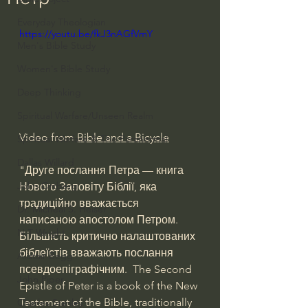
Everyday Theologian
https://youtu.be/fkJ3nAGfVmY
Men's Bible Study
Women's Bible Study
Deep Thinking
Spiritual Warfare/Unseen Realm
Video from 
Bible and a Bicycle
Spiritual Warfare & The Paranormal
Dallas Willard
"Друге послання Петра — книга 
John Ortberg
Нового Заповіту Біблії, яка 
традиційно вважається 
Dr. Micheal S. Heiser
написаною апостолом Петром. 
N.T Wright
Більшість критично налаштованих 
біблеїстів вважають послання 
Alistair Begg
псевдоепіграфічним.  The Second 
John Piper
Epistle of Peter is a book of the New 
Testament of the Bible, traditionally 
Charles Stanley